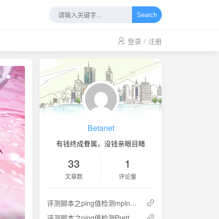
Search
登录
/
注册
Betanet
有钱终成眷属，没钱亲眼目睹
33
1
文章数
评论量
评测脚本之ping值检测mping-sh
评测脚本之ping值检测PrettyPing.sh