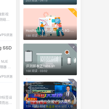
203 阅读 - 04/15
3
合做影视
 评测结果
Hosthatch VPS促销：2C-8G-20GSSD-2TB-30刀年付（适合做站）
VPS评测
188 阅读 - 04/07
g SSD
4
E NUE
评测脚本之Yabs.sh
理器 4
168 阅读 - 03/02
 网络流量
VPS评测
再适用，
5
ash
回程路由
lt标签设
Servarica特价存储VPS大盘鸡评测：2C-2G-2T-100Mbps无限-48刀年付
颖而出！
159 阅读 - 03/27
主要原