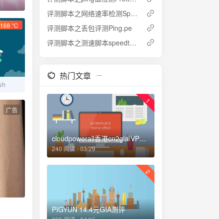
经典单机角色扮
评测脚本之网络速率检测Speedtest-Cli
168 ℃
评测脚本之丢包评测Ping.pe
评测脚本之测速脚本speedtest go
热门文章
sh
1
广告
cloudpowerall香港cn2gia VPS评测：1 C-0.5G-20gSSD-5M不限流量
240 阅读 - 03/29
2
PIGYUN 14.4元GIA测评