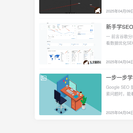
因之一。CD
2025年04月09
少图片体积，
器的存储和带
等，从而影响
新手学SEO
2025-04-04
TinyPNG
一 前言谷歌分析（
步骤二：图片a
看数据优化SE
词，收录速度
用户，新用户
方式/技术参数
览的页面，以及
开头是最好的
2025年04月04
享，社媒自然
件到Wordpr
关注流量来源
标签也要不一样
后问题。4 实
一步一步学习
名也可以。新
2025-04-04
面实时浏览情
alt，titl
Google 
擎其他重复的
命名，非常方便
索问题时，能
和流量来源的
推荐Shortp
实就像开一家
比。8 用户
根据自己需求
利。很多人做
一样道理，主
损，无损，光泽）
2025年04月04
SEO，都是
常有潜力的。
用教程：安装插件
不能一上来就
试。11 查看
都可以。下面ren
词。关键词就
用户查看的页面数
一个正确填写，r
步不是拍照写