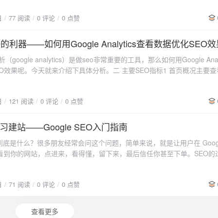
N技术网将深入探讨图片SEO的两个关键步骤，帮助你提升网站排名。1 步
日
77 阅读
0 评论
0 点赞
提高加载速度图片的源文件通常的比较大，有的相机直出更是高达几十MB
宽是有限的。过大得图片会影响网站的加载速度，用户体验，网站移动端
网站的SEO。下面是两张图片压缩前后质量的对比：图片压缩网站推荐：
的利器——如何用Google Analytics查看数据优化SEO
，极致压缩，且能批量。Squoosh，极度还原像素，各种图片格式，缺点不能
google analytics）是做seo非常重要的工具，那么如何用Google Analy
lt优化怎么做文件名，Title，Alt对于图片优化，排名极其重要，做的好
O效果呢。今天就来介绍下具体分析。二 主要SEO指标1 首页概况主要
都会快很多。打开文件所在的位置，右键点击更改文件名，更改为材质/颜
数量和平均互动时长，也就是停留时间。越多，越长越好。下面是主要的
等+行业关键词/长尾词/同义词/近义词，尽量是一句简单句子，关键词要
自然流量，直接进入，unassigned是指没有路径流入的流量，再下面
，不要太长，也不要堆砌，关键词可以到关键词查找工具里面收集。接下
日
121 阅读
0 评论
0 点赞
流量。2 下拉可以选择更多的数据，事件。3 报告概览也是差不多数据，
ess媒体上，上传成功以后可以修改title,默认title跟文件名一样，最好是不一样
的国家还要关注主要查看的页面来进行更加深度的优化，其他的页面也要
，这样关键词的覆盖面就会非常广，增强SEO效果，如果不行,title用默
时流量情况当前30分钟或者5分钟的浏览用户数量，会话数量及浏览的页面
建站——Google SEO入门指南
站图片不多的话最好全部删除优化好再重新上传，如果是已经上传非常多
况也是一样，查看用户感兴趣的页面是哪一些。6 地区城市，和流量来源
e文件秘密也乱七八糟的，可以使用media renamer这个插件去修改文件名,Alt,
SEO 到底是什么？很多朋友经常会问这个问题，简单来说，就是让用户在 Goog
数据我就不一一介绍了，挑重点的讲。这一块潜在客户需要注意的点是地
，免费额度不够用最好升级付费版。3 Wordpress图片优化插件：二次
看到你的网站，点进来，看得懂，留下来，最后信任你甚至下单。SEO的
搜索引擎，可以进行更细化的广告投放。7 查看自然流量以及直接搜索来
ixel 或者 Imagify，使用教程如下。两种插件免费版本每月都只有100张额
店。从选品、装修、拉人流、提升服务、扩大品牌影响力，到持续经营、
关注的页面是哪一些，针对性的优化，增加点击率转化率。9 2C数据就不看
。(自动生成webP图片类型，支持多种文件格式，批量优化，三种压缩模
SEO失败，并不是因为不聪明，而是觉得它太慢，没有耐心坚持。而真正
要做的还是B2B。10 应用流量概览，多语言这一块要注意，小语种的市场
。ShortPixel图片压缩教程图片压缩优化插件imagify指南4 Media Ren
日
71 阅读
0 评论
0 点赞
从基础一点一点做起来的。我们一步一步讲清楚。第一步，关键词调研，就
我们做广告的时候，最好是针对好的样本数据，针对国家地区去分组投放
并设置。启用，然后在媒体里找到media renamer。点击edit或者rename
开始写内容、搭网站。那是盲干。正确的起点是先找到用户在搜什么，也
波动时间点以及情况，给我们谷歌广告投放的时间段参考。12事件主要几大
ame all就是批量更改的功能。需要Rename All 功能必须ALT 或者 Tit
像商品名称。你总得知道客户想买什么，才好决定卖什么。你想做一个产
量，user engagement停留时间或者用户活动时间总和，scoll 滑动，se
查看更多
ename all直接把文件缺失的改成一样，比如你有填写了图片title=wordp
文案，而是去查一下这个产品的名字有没有人搜。有没有人搜，说明有没