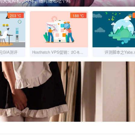
的大冤种和小伙伴，随时随地吃个鸡
203 ℃
188 ℃
.4元GIA测评
Hosthatch VPS促销：2C-8G-20GSSD-2TB-30刀年付（适合做站）
评测脚本之Yabs.