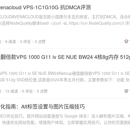
摩尔多瓦Avenacloud VPS-1C1G10G 抗DMCA评测
NACLOUDAVENACLOUD是东欧小国摩尔多瓦的商家，主打抗DMCA，适
odeQuality脚本bash <(curl -sL https://run.NodeQuality.com)3
P质量🌐网络质量📍回程路由NodeQuality链接
日
9 阅读
0 评论
0 点赞
翻倍款VPS 1000 G11 iv SE NUE BW24 4核8g内存 512
VPS 1000 G11 iv SE NUE BW24Netcup硬盘翻倍款VPS 1000 G11 iv S
g内存 512g SSD纽伦堡,这款是2024年黑五月付款，主要参数如下：功能 处
CC 8 GB 服务器位置 德国纽伦堡 硬盘： 512 GB SSD（取代 256 GB）
日
13 阅读
0 评论
0 点赞
 小时的平均网络流量超过 2TB，将暂时限速至 200 Mbps。一旦该条件不
本地块存储 可扩展，支持本地块存储2 评测脚本选择NodeQuality脚本b
 https://run.NodeQuality.com)3 评测结果💻基本信息🎬IP质量🌐网络质量📍
优化指南：Alt标签设置与图片压缩技巧
链接
EO优化技巧，提升网站加载速度与 Google 排名！深入解析图片压缩、A
，快速优化网站性能，增强用户体验。立即掌握实用技巧，让你的页面脱
曾明确表示，网站加载速度是排名因素之一，而未优化的图片往往是网站变慢的