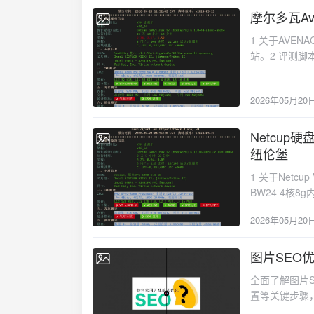
2026-05-20
1 关于AVE
站。2 评测脚本选择N
💻基本信息🎬I
2026年05月20
Netcup硬盘
2026-05-20
纽伦堡
1 关于Netcup 
BW24 4核8
核心 主内存 E
2026年05月20
如果过去 24
限速将被解除。 
<(curl -sL
图片SEO
2025-04-09
NodeQuality
全面了解图片S
置等关键步骤
Google