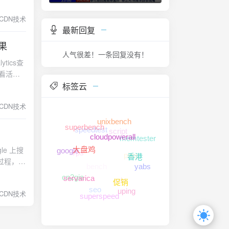
骤一：减
CDN技术
,而服务
最新回复
性能等
效果
批量。2
人气很差！一条回复没有！
tics查
网站的出
查看活跃
色/售卖
国家和浏
标签云
靠前，在
是推荐分
来上传文
CDN技术
主要除了
，alt
优化，先
认的文件
script
unixbench
speedtest
。5 页
没有做
superbench
memtester
的搜索引
自动化重
ping
vps
cloudpowerall
le 上搜
区城市，
压缩优化
google
bench
过程，其
大盘鸡
的流量占
yabs
香港
度，付费的
cdn
稳定盈
了，也是
cn2gia
式：有
seo
有效的
还是非
servarica
uping
amer使
促销
CDN技术
像选品你
广告做测
superspeed
 all
就是关键
类，pv
le其中有
品，第一
ssion
ress，
有市场。