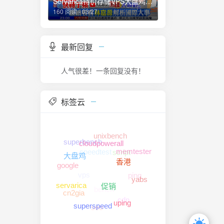
Servarica特价存储VPS大盘鸡评测：2C-2G-2T-100Mbps无限-48刀年付
160 阅读 - 03/27
最新回复
人气很差！一条回复没有！
标签云
unixbench
superbench
speedtest
cloudpowerall
script
memtester
大盘鸡
google
香港
vps
ping
yabs
bench
servarica
cn2gia
促销
cdn
uping
seo
superspeed