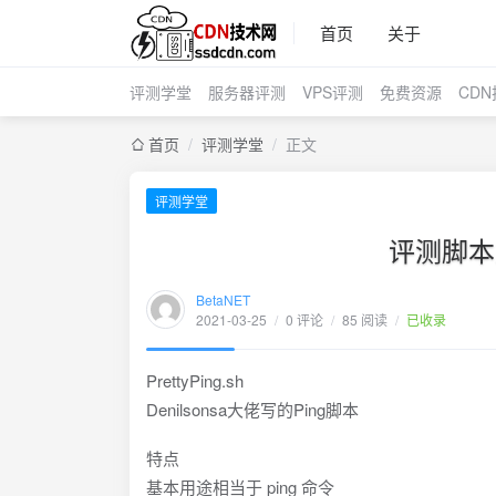
首页
关于
评测学堂
服务器评测
VPS评测
免费资源
CD
首页
/
评测学堂
/
正文
评测学堂
评测脚本之p
BetaNET
2021-03-25
/
0 评论
/
85 阅读
/
已收录
PrettyPing.sh
Denilsonsa大佬写的Ping脚本
特点
基本用途相当于 ping 命令