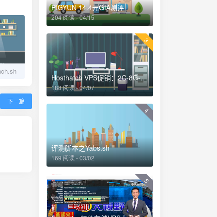
PIGYUN 14.4元GIA测评
204 阅读 - 04/15
3
h.sh
Hosthatch VPS促销：2C-8G-20GSSD-2TB-30刀年付（适合做站）
188 阅读 - 04/07
下一篇
4
评测脚本之Yabs.sh
169 阅读 - 03/02
5