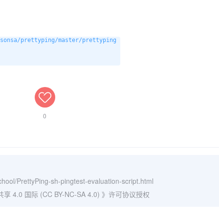
sonsa/prettyping/master/prettyping

0
hool/PrettyPing-sh-pingtest-evaluation-script.html
0 国际 (CC BY-NC-SA 4.0)
》许可协议授权