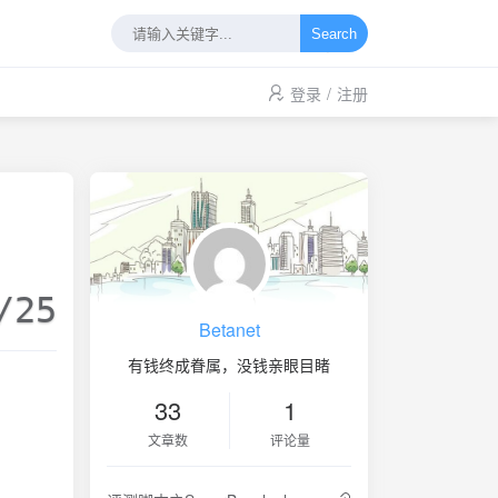
Search
登录
/
注册
/25
Betanet
有钱终成眷属，没钱亲眼目睹
33
1
文章数
评论量